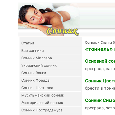
Cонник
»
Сны на б
Cтатьи
«тоннель» 
Все сонники
Сонник Миллера
Основной со
Украинский сонник
преграда, зат
Сонник Ванги
Сонник Цвет
Сонник Фрейда
Сонник Цветкова
брести в тонн
Мусульманский сонник
Сонник Симо
Эзотерический сонник
преграда, зат
Сонник Нострадамуса