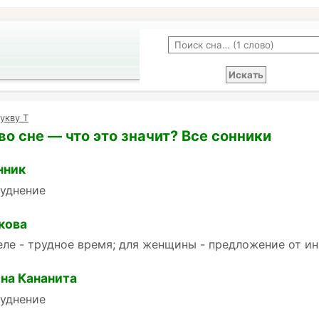
укву Т
во сне — что это значит? Все сонники
нник
руднение
кова
еле - трудное время; для женщины - предложение от и
на Кананита
руднение