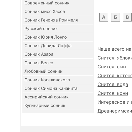
Современный сонник
Сонник мисс Хассе
А
Б
В
Сонник Генриха Роммеля
Русский сонник
Сонник Юрия Лонго
Сонник Дэвида Лоффа
Чаще всего на
Сонник Азара
Снится: яблок
Сонник Велес
Снится: сын
Любовный сонник
Снится: котен
Сонник Копалинского
Снится: вода
Сонник Симона Кананита
Снится: кони
Ассирийский сонник
Интересное и 
Кулинарный сонник
Древнеримский