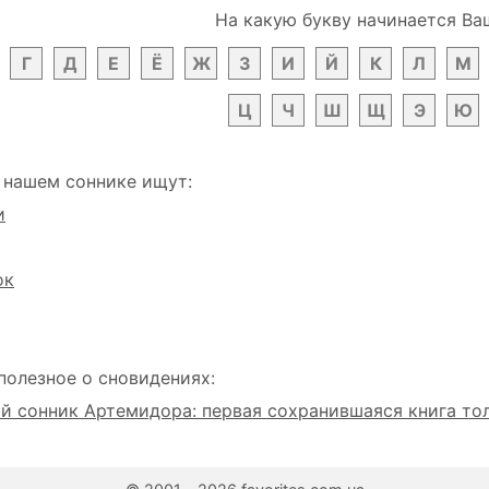
На какую букву начинается Ва
Г
Д
Е
Ё
Ж
З
И
Й
К
Л
М
Ц
Ч
Ш
Щ
Э
Ю
 нашем соннике ищут:
и
ок
полезное о сновидениях:
 сонник Артемидора: первая сохранившаяся книга то