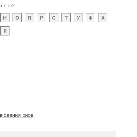
ш сон?
Н
О
П
Р
С
Т
У
Ф
Х
Я
лкования снов