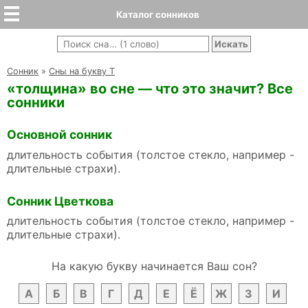
Каталог сонников
Cонник
»
Сны на букву Т
«толщина» во сне — что это значит? Все
сонники
Основной сонник
длительность события (толстое стекло, например -
длительные страхи).
Сонник Цветкова
длительность события (толстое стекло, например -
длительные страхи).
На какую букву начинается Ваш сон?
А
Б
В
Г
Д
Е
Ё
Ж
З
И