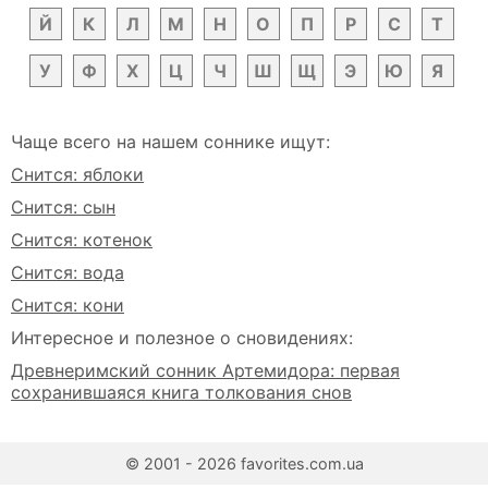
Й
К
Л
М
Н
О
П
Р
С
Т
У
Ф
Х
Ц
Ч
Ш
Щ
Э
Ю
Я
Чаще всего на нашем соннике ищут:
Снится: яблоки
Снится: сын
Снится: котенок
Снится: вода
Снится: кони
Интересное и полезное о сновидениях:
Древнеримский сонник Артемидора: первая
сохранившаяся книга толкования снов
© 2001 - 2026 favorites.com.ua