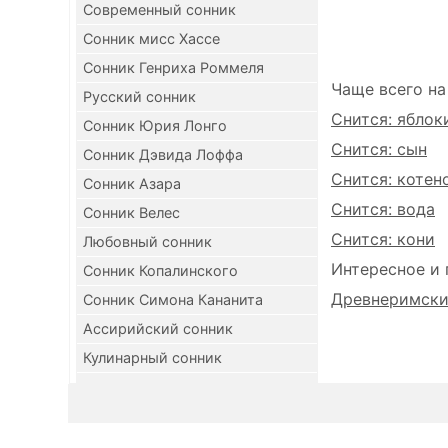
Современный сонник
Сонник мисс Хассе
Сонник Генриха Роммеля
Чаще всего на
Русский сонник
Снится: яблок
Сонник Юрия Лонго
Снится: сын
Сонник Дэвида Лоффа
Снится: котен
Сонник Азара
Снится: вода
Сонник Велес
Снится: кони
Любовный сонник
Интересное и 
Сонник Копалинского
Древнеримский
Сонник Симона Кананита
Ассирийский сонник
Кулинарный сонник