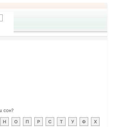
ш сон?
Н
О
П
Р
С
Т
У
Ф
Х