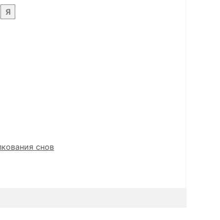
Я
лкования снов