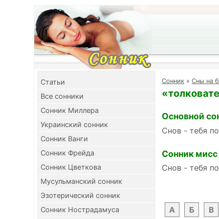
Cонник
»
Сны на б
Cтатьи
«толковате
Все сонники
Сонник Миллера
Основной со
Украинский сонник
Снов - тебя п
Сонник Ванги
Сонник мисс
Сонник Фрейда
Сонник Цветкова
Снов - тебя п
Мусульманский сонник
Эзотерический сонник
А
Б
В
Сонник Нострадамуса