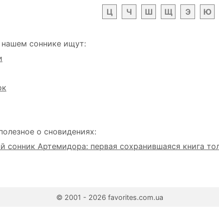
Ц
Ч
Ш
Щ
Э
Ю
 нашем соннике ищут:
и
ок
полезное о сновидениях:
 сонник Артемидора: первая сохранившаяся книга то
© 2001 - 2026 favorites.com.ua