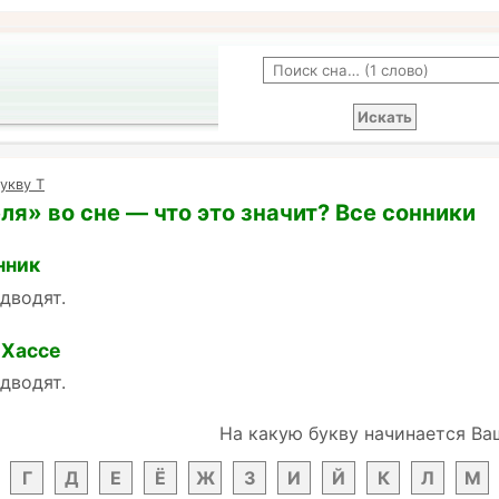
укву Т
ля» во сне — что это значит? Все сонники
нник
одводят.
 Хассе
одводят.
На какую букву начинается Ва
Г
Д
Е
Ё
Ж
З
И
Й
К
Л
М