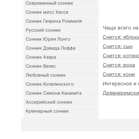
Современный сонник
Сонник мисс Хассе
Сонник Генриха Роммеля
Чаще всего на
Русский сонник
Снится: яблок
Сонник Юрия Лонго
Снится: сын
Сонник Дэвида Лоффа
Снится: котен
Сонник Азара
Снится: вода
Сонник Велес
Снится: кони
Любовный сонник
Интересное и 
Сонник Копалинского
Древнеримский
Сонник Симона Кананита
Ассирийский сонник
Кулинарный сонник