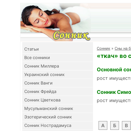
Cонник
»
Сны на б
Cтатьи
«ткач» во 
Все сонники
Сонник Миллера
Основной со
Украинский сонник
рост имущест
Сонник Ванги
Сонник Симо
Сонник Фрейда
Сонник Цветкова
рост имущест
Мусульманский сонник
Эзотерический сонник
А
Б
В
Сонник Нострадамуса