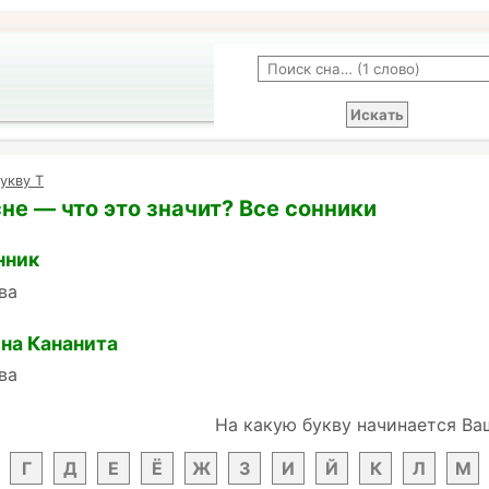
укву Т
сне — что это значит? Все сонники
нник
ва
на Кананита
ва
На какую букву начинается Ва
Г
Д
Е
Ё
Ж
З
И
Й
К
Л
М