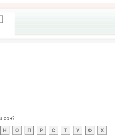
ш сон?
Н
О
П
Р
С
Т
У
Ф
Х