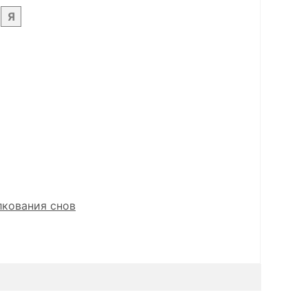
Я
лкования снов