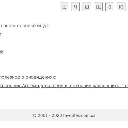
Ц
Ч
Ш
Щ
Э
Ю
 нашем соннике ищут:
и
ок
полезное о сновидениях:
 сонник Артемидора: первая сохранившаяся книга то
© 2001 - 2026 favorites.com.ua