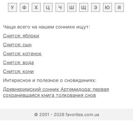
У
Ф
Х
Ц
Ч
Ш
Щ
Э
Ю
Я
Чаще всего на нашем соннике ищут:
Снится: яблоки
Снится: сын
Снится: котенок
Снится: вода
Снится: кони
Интересное и полезное о сновидениях:
Древнеримский сонник Артемидора: первая
сохранившаяся книга толкования снов
© 2001 - 2026 favorites.com.ua