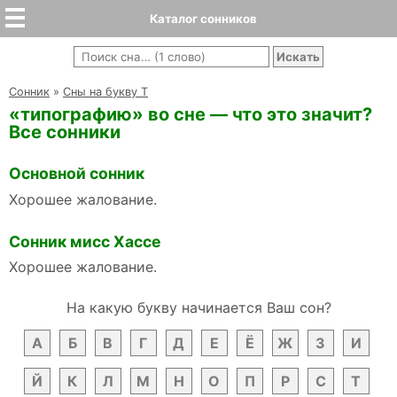
Каталог сонников
Cонник
»
Сны на букву Т
«типографию» во сне — что это значит?
Все сонники
Основной сонник
Хорошее жалование.
Сонник мисс Хассе
Хорошее жалование.
На какую букву начинается Ваш сон?
А
Б
В
Г
Д
Е
Ё
Ж
З
И
Й
К
Л
М
Н
О
П
Р
С
Т