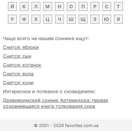
Й
К
Л
М
Н
О
П
Р
С
Т
У
Ф
Х
Ц
Ч
Ш
Щ
Э
Ю
Я
Чаще всего на нашем соннике ищут:
Снится: яблоки
Снится: сын
Снится: котенок
Снится: вода
Снится: кони
Интересное и полезное о сновидениях:
Древнеримский сонник Артемидора: первая
сохранившаяся книга толкования снов
© 2001 - 2026 favorites.com.ua