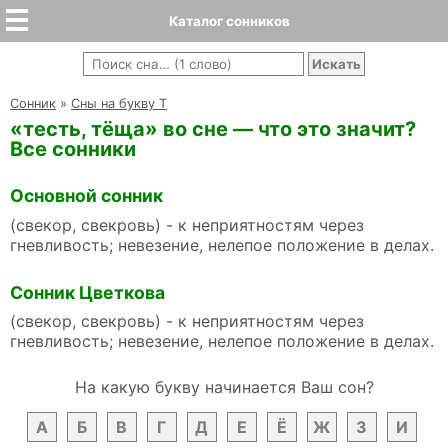
Каталог сонников
Cонник
»
Сны на букву Т
«тесть, тёща» во сне — что это значит?
Все сонники
Основной сонник
(свекор, свекровь) - к неприятностям через
гневливость; невезение, нелепое положение в делах.
Сонник Цветкова
(свекор, свекровь) - к неприятностям через
гневливость; невезение, нелепое положение в делах.
На какую букву начинается Ваш сон?
А
Б
В
Г
Д
Е
Ё
Ж
З
И