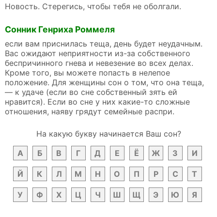
Новость. Стерегись, чтобы тебя не оболгали.
Сонник Генриха Роммеля
если вам приснилась теща, день будет неудачным.
Вас ожидают неприятности из-за собственного
беспричинного гнева и невезение во всех делах.
Кроме того, вы можете попасть в нелепое
положение. Для женщины сон о том, что она теща,
— к удаче (если во сне собственный зять ей
нравится). Если во сне у них какие-то сложные
отношения, наяву грядут семейные распри.
На какую букву начинается Ваш сон?
А
Б
В
Г
Д
Е
Ё
Ж
З
И
Й
К
Л
М
Н
О
П
Р
С
Т
У
Ф
Х
Ц
Ч
Ш
Щ
Э
Ю
Я