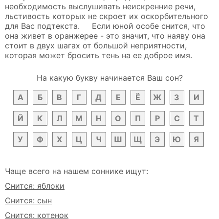
необходимость выслушивать неискренние речи,
льстивость которых не скроет их оскорбительного
для Вас подтекста. Если юной особе снится, что
она живет в оранжерее - это значит, что наяву она
стоит в двух шагах от большой неприятности,
которая может бросить тень на ее доброе имя.
На какую букву начинается Ваш сон?
А
Б
В
Г
Д
Е
Ё
Ж
З
И
Й
К
Л
М
Н
О
П
Р
С
Т
У
Ф
Х
Ц
Ч
Ш
Щ
Э
Ю
Я
Чаще всего на нашем соннике ищут:
Снится: яблоки
Снится: сын
Снится: котенок