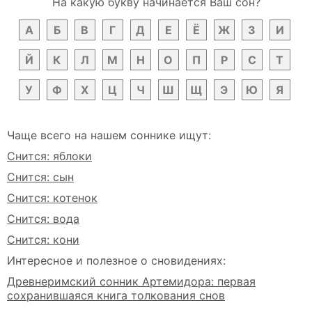
На какую букву начинается Ваш сон?
А
Б
В
Г
Д
Е
Ё
Ж
З
И
Й
К
Л
М
Н
О
П
Р
С
Т
У
Ф
Х
Ц
Ч
Ш
Щ
Э
Ю
Я
Чаще всего на нашем соннике ищут:
Снится: яблоки
Снится: сын
Снится: котенок
Снится: вода
Снится: кони
Интересное и полезное о сновидениях:
Древнеримский сонник Артемидора: первая
сохранившаяся книга толкования снов