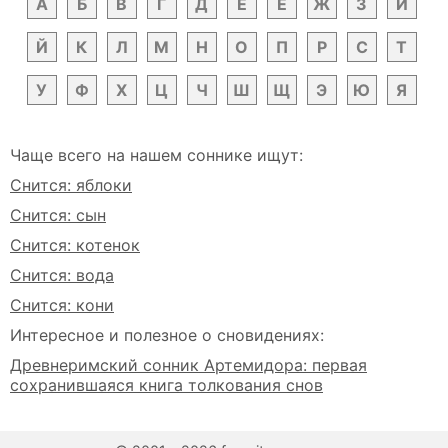
А
Б
В
Г
Д
Е
Ё
Ж
З
И
Й
К
Л
М
Н
О
П
Р
С
Т
У
Ф
Х
Ц
Ч
Ш
Щ
Э
Ю
Я
Чаще всего на нашем соннике ищут:
Снится: яблоки
Снится: сын
Снится: котенок
Снится: вода
Снится: кони
Интересное и полезное о сновидениях:
Древнеримский сонник Артемидора: первая
сохранившаяся книга толкования снов