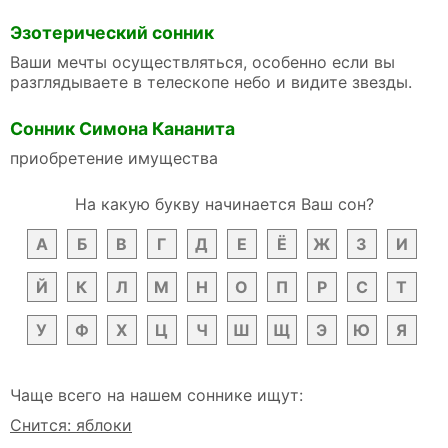
Эзотерический сонник
Ваши мечты осуществляться, особенно если вы
разглядываете в телескопе небо и видите звезды.
Сонник Симона Кананита
приобретение имущества
На какую букву начинается Ваш сон?
А
Б
В
Г
Д
Е
Ё
Ж
З
И
Й
К
Л
М
Н
О
П
Р
С
Т
У
Ф
Х
Ц
Ч
Ш
Щ
Э
Ю
Я
Чаще всего на нашем соннике ищут:
Снится: яблоки