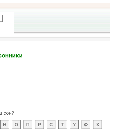
 сонники
ш сон?
Н
О
П
Р
С
Т
У
Ф
Х