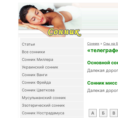
Cонник
»
Сны на б
Cтатьи
«телеграфн
Все сонники
Сонник Миллера
Основной со
Украинский сонник
Далекая дорог
Сонник Ванги
Сонник мисс
Сонник Фрейда
Сонник Цветкова
Далекая дорог
Мусульманский сонник
Эзотерический сонник
А
Б
В
Сонник Нострадамуса