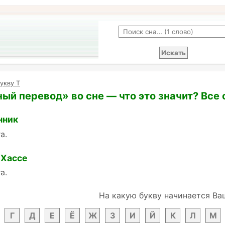
укву Т
ый перевод» во сне — что это значит? Все
нник
а.
 Хассе
а.
На какую букву начинается Ва
Г
Д
Е
Ё
Ж
З
И
Й
К
Л
М