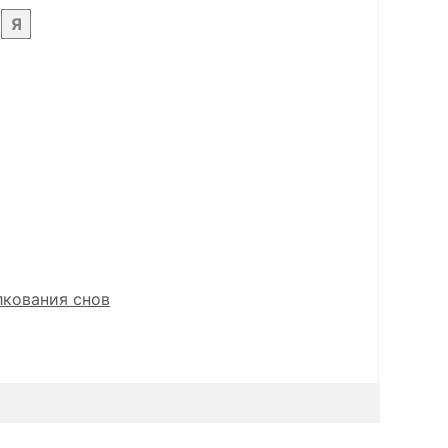
Я
лкования снов