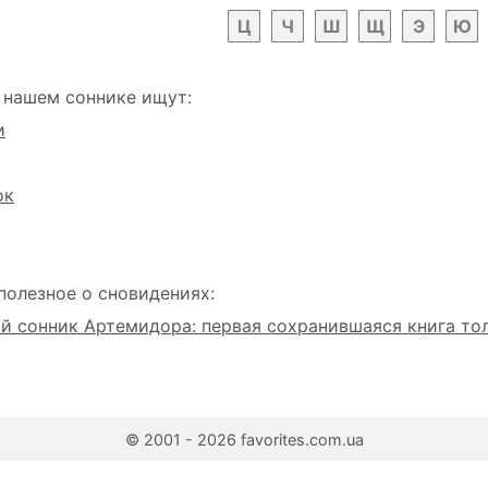
Ц
Ч
Ш
Щ
Э
Ю
 нашем соннике ищут:
и
ок
полезное о сновидениях:
 сонник Артемидора: первая сохранившаяся книга то
© 2001 - 2026 favorites.com.ua