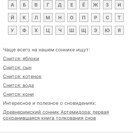
А
Б
В
Г
Д
Е
Ё
Ж
З
И
Й
К
Л
М
Н
О
П
Р
С
Т
У
Ф
Х
Ц
Ч
Ш
Щ
Э
Ю
Я
Чаще всего на нашем соннике ищут:
Снится: яблоки
Снится: сын
Снится: котенок
Снится: вода
Снится: кони
Интересное и полезное о сновидениях:
Древнеримский сонник Артемидора: первая
сохранившаяся книга толкования снов