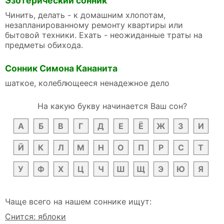
Эзотерический сонник
Чинить, делать - к домашним хлопотам,
незапланированному ремонту квартиры или
бытовой техники. Ехать - неожиданные траты на
предметы обихода.
Сонник Симона Кананита
шаткое, колеблющееся ненадежное дело
На какую букву начинается Ваш сон?
А
Б
В
Г
Д
Е
Ё
Ж
З
И
Й
К
Л
М
Н
О
П
Р
С
Т
У
Ф
Х
Ц
Ч
Ш
Щ
Э
Ю
Я
Чаще всего на нашем соннике ищут:
Снится: яблоки