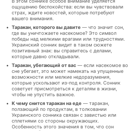
В этом соннике особое внимание уделяется
ощущению беспокойства: если вы чувствовали
страх, ждите новостей, которые потребуют
вашего внимания.
Таракан, которого вы давите
— что значит сон,
где вы уничтожаете насекомое? Это символ
победы над мелкими врагами или трудностями.
Украинский сонник видит в таком сюжете
позитивный знак: вы справитесь с делами,
которые давно откладывали.
Таракан, убегающий от вас
— если насекомое во
сне убегает, это может намекать на упущенные
возможности или мелкие недоразумения,
которые ускользают из-под контроля. Сонник
советует присмотреться к деталям в жизни,
чтобы не упустить важное.
К чему снится таракан на еде
— таракан,
ползающий по продуктам, в толковании
Украинского сонника связан с завистью или
сплетнями со стороны окружающих.
Особенность этого значения в том, что сон