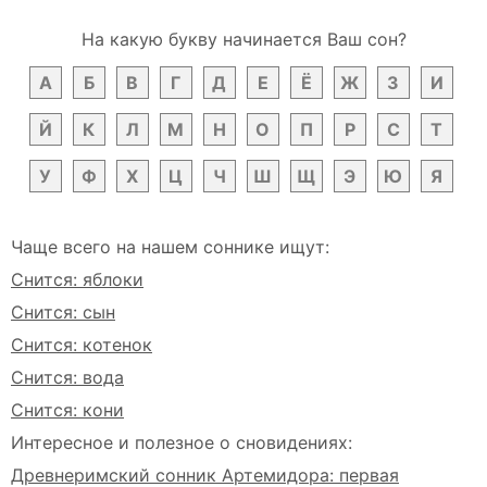
На какую букву начинается Ваш сон?
А
Б
В
Г
Д
Е
Ё
Ж
З
И
Й
К
Л
М
Н
О
П
Р
С
Т
У
Ф
Х
Ц
Ч
Ш
Щ
Э
Ю
Я
Чаще всего на нашем соннике ищут:
Снится: яблоки
Снится: сын
Снится: котенок
Снится: вода
Снится: кони
Интересное и полезное о сновидениях:
Древнеримский сонник Артемидора: первая