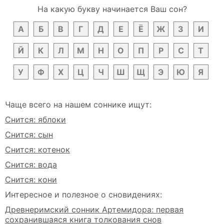
На какую букву начинается Ваш сон?
А
Б
В
Г
Д
Е
Ё
Ж
З
И
Й
К
Л
М
Н
О
П
Р
С
Т
У
Ф
Х
Ц
Ч
Ш
Щ
Э
Ю
Я
Чаще всего на нашем соннике ищут:
Снится: яблоки
Снится: сын
Снится: котенок
Снится: вода
Снится: кони
Интересное и полезное о сновидениях:
Древнеримский сонник Артемидора: первая
сохранившаяся книга толкования снов