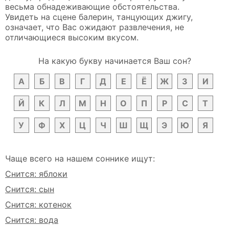
весьма обнадеживающие обстоятельства.
Увидеть на сцене балерин, танцующих джигу,
означает, что Вас ожидают развлечения, не
отличающиеся высоким вкусом.
На какую букву начинается Ваш сон?
А
Б
В
Г
Д
Е
Ё
Ж
З
И
Й
К
Л
М
Н
О
П
Р
С
Т
У
Ф
Х
Ц
Ч
Ш
Щ
Э
Ю
Я
Чаще всего на нашем соннике ищут:
Снится: яблоки
Снится: сын
Снится: котенок
Снится: вода