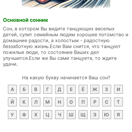
Основной сонник
Сон, в котором Вы видите танцующих веселых
детей, сулит семейным людям хорошее потомство и
домашние радости, а холостым - радостную
беззаботную жизнь.Если Вам снится, что танцуют
пожилые люди, то состояние Ваших дел
улучшится.Если же Вы сами танцуете, то ждите
удачи.
На какую букву начинается Ваш сон?
А
Б
В
Г
Д
Е
Ё
Ж
З
И
Й
К
Л
М
Н
О
П
Р
С
Т
У
Ф
Х
Ц
Ч
Ш
Щ
Э
Ю
Я