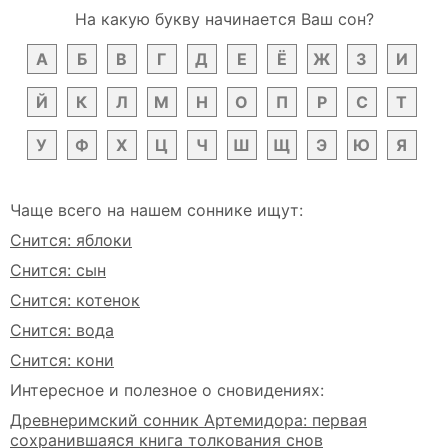
На какую букву начинается Ваш сон?
А
Б
В
Г
Д
Е
Ё
Ж
З
И
Й
К
Л
М
Н
О
П
Р
С
Т
У
Ф
Х
Ц
Ч
Ш
Щ
Э
Ю
Я
Чаще всего на нашем соннике ищут:
Снится: яблоки
Снится: сын
Снится: котенок
Снится: вода
Снится: кони
Интересное и полезное о сновидениях:
Древнеримский сонник Артемидора: первая
сохранившаяся книга толкования снов