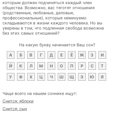
которым должен подчиняться каждый член
общества. Возможно, вас тяготят отношения
(родственные, любовные, деловые,
профессиональные), которые неминуемо
складываются в жизни каждого человека. Но вы
уверены в том, что подлинная свобода возможна
без этих самых отношений?
На какую букву начинается Ваш сон?
А
Б
В
Г
Д
Е
Ё
Ж
З
И
Й
К
Л
М
Н
О
П
Р
С
Т
У
Ф
Х
Ц
Ч
Ш
Щ
Э
Ю
Я
Чаще всего на нашем соннике ищут:
Снится: яблоки
Снится: сын