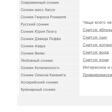
Современный сонник
Сонник мисс Хассе
Сонник Генриха Роммеля
Чаще всего на
Русский сонник
Снится: яблок
Сонник Юрия Лонго
Снится: сын
Сонник Дэвида Лоффа
Снится: котен
Сонник Азара
Снится: вода
Сонник Велес
Снится: кони
Любовный сонник
Интересное и 
Сонник Копалинского
Древнеримский
Сонник Симона Кананита
Ассирийский сонник
Кулинарный сонник