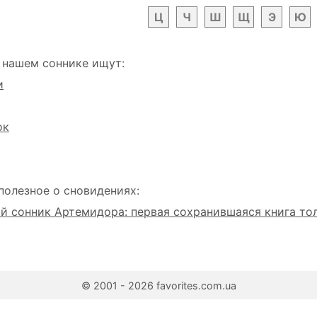
Ц
Ч
Ш
Щ
Э
Ю
 нашем соннике ищут:
и
ок
полезное о сновидениях:
 сонник Артемидора: первая сохранившаяся книга то
© 2001 - 2026 favorites.com.ua