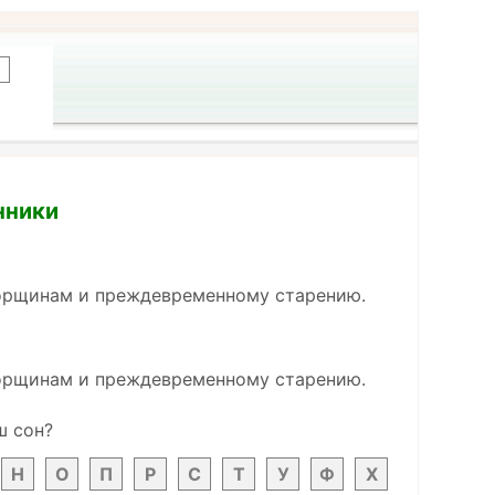
нники
морщинам и преждевременному старению.
морщинам и преждевременному старению.
ш сон?
Н
О
П
Р
С
Т
У
Ф
Х