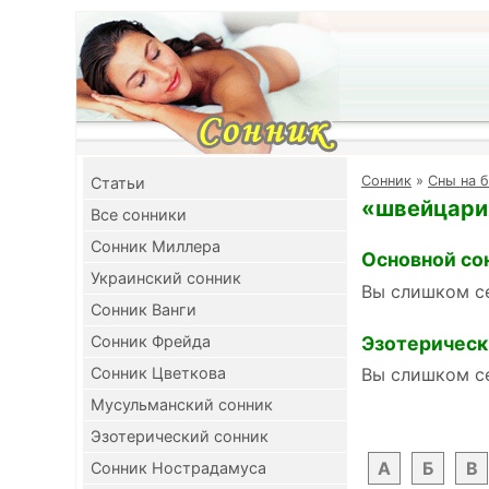
Cонник
»
Сны на 
Cтатьи
«швейцария
Все сонники
Сонник Миллера
Основной со
Украинский сонник
Вы слишком с
Сонник Ванги
Эзотерическ
Сонник Фрейда
Сонник Цветкова
Вы слишком с
Мусульманский сонник
Эзотерический сонник
А
Б
В
Сонник Нострадамуса