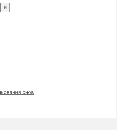
Я
лкования снов