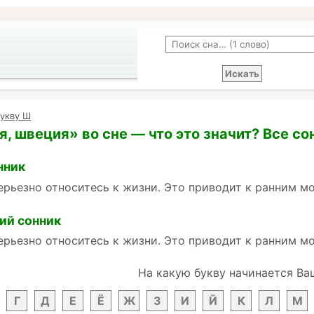
букву Ш
, швеция» во сне — что это значит? Все со
нник
ерьезно относитесь к жизни. Это приводит к ранним 
ий сонник
ерьезно относитесь к жизни. Это приводит к ранним 
На какую букву начинается Ва
Г
Д
Е
Ё
Ж
З
И
Й
К
Л
М