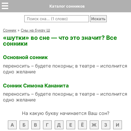
Каталог сонников
Cонник
»
Сны на букву Ш
«шутки» во сне — что это значит? Все
сонники
Основной сонник
переносить – будете покорны; в театре – исполнится
одно желание
Сонник Симона Кананита
переносить – будете покорны; в театре – исполнится
одно желание
На какую букву начинается Ваш сон?
А
Б
В
Г
Д
Е
Ё
Ж
З
И