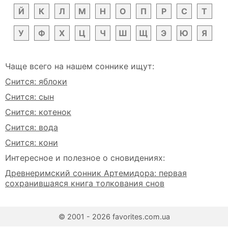
Й
К
Л
М
Н
О
П
Р
С
Т
У
Ф
Х
Ц
Ч
Ш
Щ
Э
Ю
Я
Чаще всего на нашем соннике ищут:
Снится: яблоки
Снится: сын
Снится: котенок
Снится: вода
Снится: кони
Интересное и полезное о сновидениях:
Древнеримский сонник Артемидора: первая
сохранившаяся книга толкования снов
© 2001 - 2026 favorites.com.ua