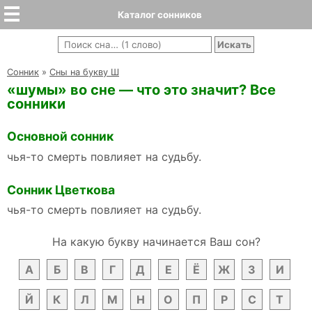
Каталог сонников
Cонник
»
Сны на букву Ш
«шумы» во сне — что это значит? Все
сонники
Основной сонник
чья-то смерть повлияет на судьбу.
Сонник Цветкова
чья-то смерть повлияет на судьбу.
На какую букву начинается Ваш сон?
А
Б
В
Г
Д
Е
Ё
Ж
З
И
Й
К
Л
М
Н
О
П
Р
С
Т