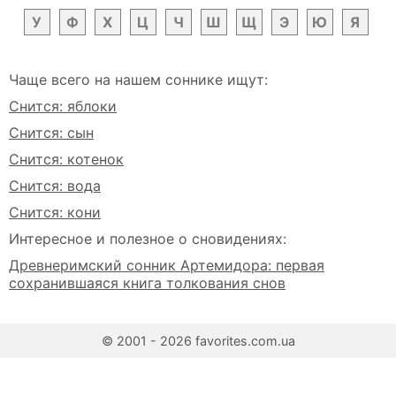
У
Ф
Х
Ц
Ч
Ш
Щ
Э
Ю
Я
Чаще всего на нашем соннике ищут:
Снится: яблоки
Снится: сын
Снится: котенок
Снится: вода
Снится: кони
Интересное и полезное о сновидениях:
Древнеримский сонник Артемидора: первая
сохранившаяся книга толкования снов
© 2001 - 2026 favorites.com.ua