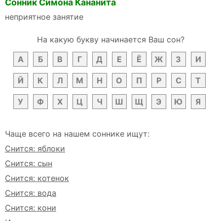
Сонник Симона Кананита
неприятное занятие
На какую букву начинается Ваш сон?
А
Б
В
Г
Д
Е
Ё
Ж
З
И
Й
К
Л
М
Н
О
П
Р
С
Т
У
Ф
Х
Ц
Ч
Ш
Щ
Э
Ю
Я
Чаще всего на нашем соннике ищут:
Снится: яблоки
Снится: сын
Снится: котенок
Снится: вода
Снится: кони