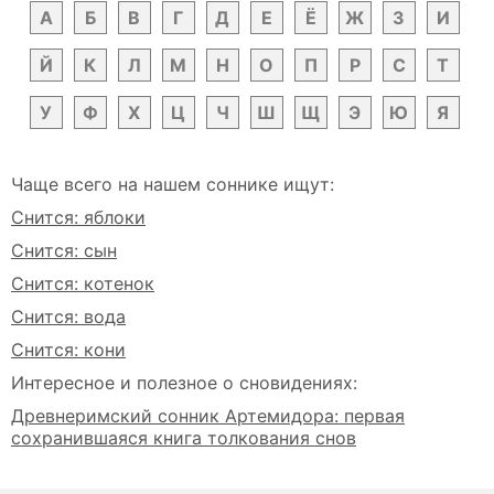
А
Б
В
Г
Д
Е
Ё
Ж
З
И
Й
К
Л
М
Н
О
П
Р
С
Т
У
Ф
Х
Ц
Ч
Ш
Щ
Э
Ю
Я
Чаще всего на нашем соннике ищут:
Снится: яблоки
Снится: сын
Снится: котенок
Снится: вода
Снится: кони
Интересное и полезное о сновидениях:
Древнеримский сонник Артемидора: первая
сохранившаяся книга толкования снов