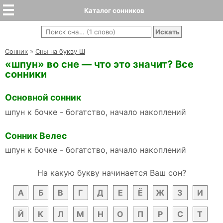
Каталог сонников
Cонник
»
Сны на букву Ш
«шпун» во сне — что это значит? Все
сонники
Основной сонник
шпун к бочке - богатство, начало накоплений
Сонник Велес
шпун к бочке - богатство, начало накоплений
На какую букву начинается Ваш сон?
А
Б
В
Г
Д
Е
Ё
Ж
З
И
Й
К
Л
М
Н
О
П
Р
С
Т