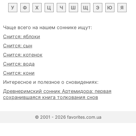
У
Ф
Х
Ц
Ч
Ш
Щ
Э
Ю
Я
Чаще всего на нашем соннике ищут:
Снится: яблоки
Снится: сын
Снится: котенок
Снится: вода
Снится: кони
Интересное и полезное о сновидениях:
Древнеримский сонник Артемидора: первая
сохранившаяся книга толкования снов
© 2001 - 2026 favorites.com.ua