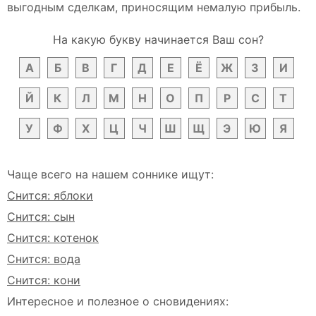
выгодным сделкам, приносящим немалую прибыль.
На какую букву начинается Ваш сон?
А
Б
В
Г
Д
Е
Ё
Ж
З
И
Й
К
Л
М
Н
О
П
Р
С
Т
У
Ф
Х
Ц
Ч
Ш
Щ
Э
Ю
Я
Чаще всего на нашем соннике ищут:
Снится: яблоки
Снится: сын
Снится: котенок
Снится: вода
Снится: кони
Интересное и полезное о сновидениях: