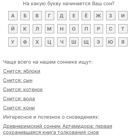
На какую букву начинается Ваш сон?
А
Б
В
Г
Д
Е
Ё
Ж
З
И
Й
К
Л
М
Н
О
П
Р
С
Т
У
Ф
Х
Ц
Ч
Ш
Щ
Э
Ю
Я
Чаще всего на нашем соннике ищут:
Снится: яблоки
Снится: сын
Снится: котенок
Снится: вода
Снится: кони
Интересное и полезное о сновидениях:
Древнеримский сонник Артемидора: первая
сохранившаяся книга толкования снов