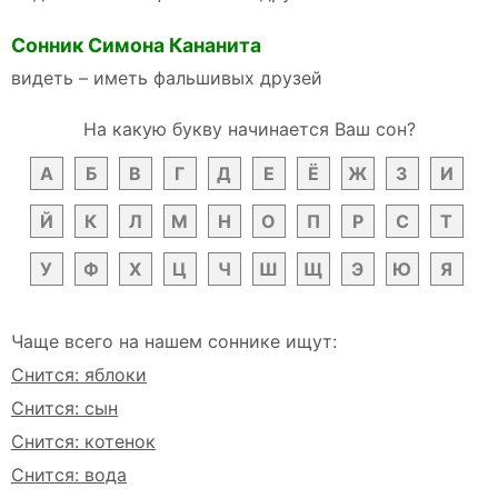
Сонник Симона Кананита
видеть – иметь фальшивых друзей
На какую букву начинается Ваш сон?
А
Б
В
Г
Д
Е
Ё
Ж
З
И
Й
К
Л
М
Н
О
П
Р
С
Т
У
Ф
Х
Ц
Ч
Ш
Щ
Э
Ю
Я
Чаще всего на нашем соннике ищут:
Снится: яблоки
Снится: сын
Снится: котенок
Снится: вода