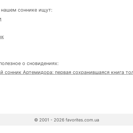
 нашем соннике ищут:
и
ок
полезное о сновидениях:
 сонник Артемидора: первая сохранившаяся книга то
© 2001 - 2026 favorites.com.ua