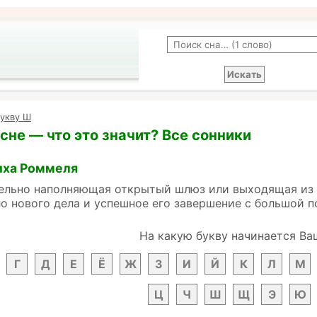
букву Ш
сне — что это значит? Все сонники
иха Роммеля
ельно наполняющая открытый шлюз или выходящая из 
о нового дела и успешное его завершение с большой п
На какую букву начинается Ва
Г
Д
Е
Ё
Ж
З
И
Й
К
Л
М
Ц
Ч
Ш
Щ
Э
Ю