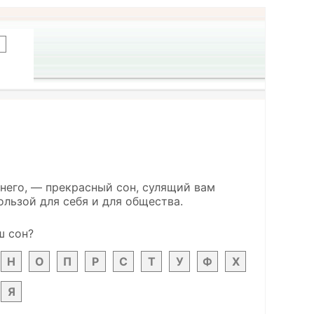
него, — прекрасный сон, сулящий вам
ользой для себя и для общества.
ш сон?
Н
О
П
Р
С
Т
У
Ф
Х
Я