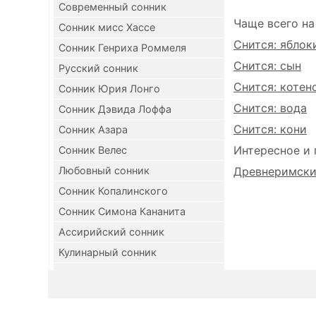
Современный сонник
Чаще всего на
Сонник мисс Хассе
Снится: яблок
Сонник Генриха Роммеля
Снится: сын
Русский сонник
Снится: котен
Сонник Юрия Лонго
Снится: вода
Сонник Дэвида Лоффа
Снится: кони
Сонник Азара
Интересное и 
Сонник Велес
Любовный сонник
Древнеримский
Сонник Копалинского
Сонник Симона Кананита
Ассирийский сонник
Кулинарный сонник