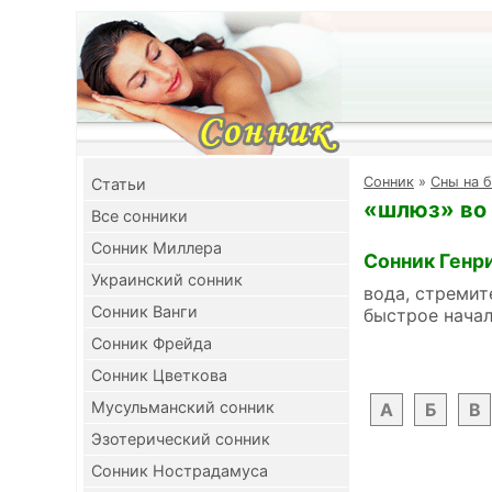
Cонник
»
Сны на 
Cтатьи
«шлюз» во 
Все сонники
Сонник Миллера
Сонник Генр
Украинский сонник
вода, стремит
Сонник Ванги
быстрое начал
Сонник Фрейда
Сонник Цветкова
Мусульманский сонник
А
Б
В
Эзотерический сонник
Сонник Нострадамуса