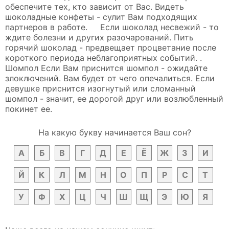
обеспечите тех, кто зависит от Вас. Видеть
шоколадные конфеты - сулит Вам подходящих
партнеров в работе. Если шоколад несвежий - то
ждите болезни и других разочарований. Пить
горячий шоколад - предвещает процветание после
короткого периода неблагоприятных событий. .
Шомпол Если Вам приснится шомпол - ожидайте
злоключений. Вам будет от чего опечалиться. Если
девушке приснится изогнутый или сломанный
шомпол - значит, ее дорогой друг или возлюбленный
покинет ее.
На какую букву начинается Ваш сон?
А
Б
В
Г
Д
Е
Ё
Ж
З
И
Й
К
Л
М
Н
О
П
Р
С
Т
У
Ф
Х
Ц
Ч
Ш
Щ
Э
Ю
Я