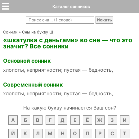
Каталог сонников
Cонник
»
Сны на букву Ш
«шкатулка с деньгами» во сне — что это
значит? Все сонники
Основной сонник
хлопоты, неприятности; пустая — бедность,
Современный сонник
хлопоты, неприятности; пустая — бедность,
На какую букву начинается Ваш сон?
А
Б
В
Г
Д
Е
Ё
Ж
З
И
Й
К
Л
М
Н
О
П
Р
С
Т