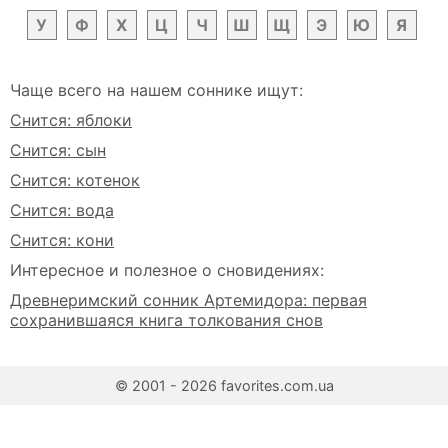
У
Ф
Х
Ц
Ч
Ш
Щ
Э
Ю
Я
Чаще всего на нашем соннике ищут:
Снится: яблоки
Снится: сын
Снится: котенок
Снится: вода
Снится: кони
Интересное и полезное о сновидениях:
Древнеримский сонник Артемидора: первая
сохранившаяся книга толкования снов
© 2001 - 2026 favorites.com.ua