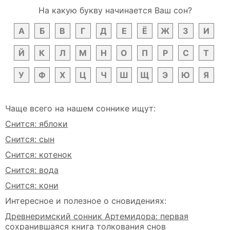
На какую букву начинается Ваш сон?
А
Б
В
Г
Д
Е
Ё
Ж
З
И
Й
К
Л
М
Н
О
П
Р
С
Т
У
Ф
Х
Ц
Ч
Ш
Щ
Э
Ю
Я
Чаще всего на нашем соннике ищут:
Снится: яблоки
Снится: сын
Снится: котенок
Снится: вода
Снится: кони
Интересное и полезное о сновидениях:
Древнеримский сонник Артемидора: первая
сохранившаяся книга толкования снов