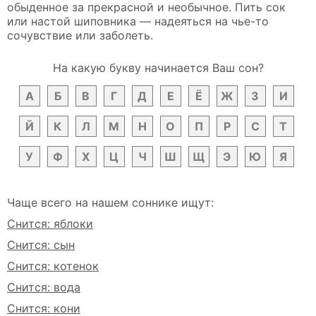
обыденное за прекрасной и необычное. Пить сок
или настой шиповника — надеяться на чье-то
сочувствие или заболеть.
На какую букву начинается Ваш сон?
А
Б
В
Г
Д
Е
Ё
Ж
З
И
Й
К
Л
М
Н
О
П
Р
С
Т
У
Ф
Х
Ц
Ч
Ш
Щ
Э
Ю
Я
Чаще всего на нашем соннике ищут:
Снится: яблоки
Снится: сын
Снится: котенок
Снится: вода
Снится: кони