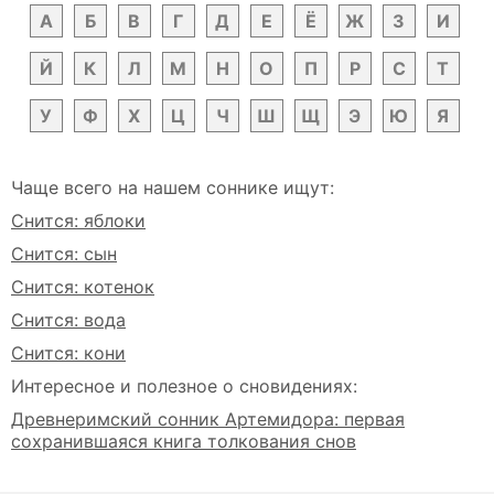
А
Б
В
Г
Д
Е
Ё
Ж
З
И
Й
К
Л
М
Н
О
П
Р
С
Т
У
Ф
Х
Ц
Ч
Ш
Щ
Э
Ю
Я
Чаще всего на нашем соннике ищут:
Снится: яблоки
Снится: сын
Снится: котенок
Снится: вода
Снится: кони
Интересное и полезное о сновидениях:
Древнеримский сонник Артемидора: первая
сохранившаяся книга толкования снов