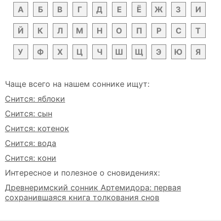
А
Б
В
Г
Д
Е
Ё
Ж
З
И
Й
К
Л
М
Н
О
П
Р
С
Т
У
Ф
Х
Ц
Ч
Ш
Щ
Э
Ю
Я
Чаще всего на нашем соннике ищут:
Снится: яблоки
Снится: сын
Снится: котенок
Снится: вода
Снится: кони
Интересное и полезное о сновидениях:
Древнеримский сонник Артемидора: первая
сохранившаяся книга толкования снов