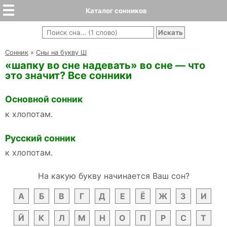
Каталог сонников
Cонник
»
Сны на букву Ш
«шапку во сне надевать» во сне — что
это значит? Все сонники
Основной сонник
к хлопотам.
Русский сонник
к хлопотам.
На какую букву начинается Ваш сон?
А
Б
В
Г
Д
Е
Ё
Ж
З
И
Й
К
Л
М
Н
О
П
Р
С
Т