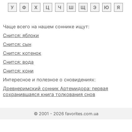
У
Ф
Х
Ц
Ч
Ш
Щ
Э
Ю
Я
Чаще всего на нашем соннике ищут:
Снится: яблоки
Снится: сын
Снится: котенок
Снится: вода
Снится: кони
Интересное и полезное о сновидениях:
Древнеримский сонник Артемидора: первая
сохранившаяся книга толкования снов
© 2001 - 2026 favorites.com.ua