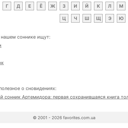
Г
Д
Е
Ё
Ж
З
И
Й
К
Л
М
Ц
Ч
Ш
Щ
Э
Ю
 нашем соннике ищут:
и
ок
полезное о сновидениях:
 сонник Артемидора: первая сохранившаяся книга то
© 2001 - 2026 favorites.com.ua