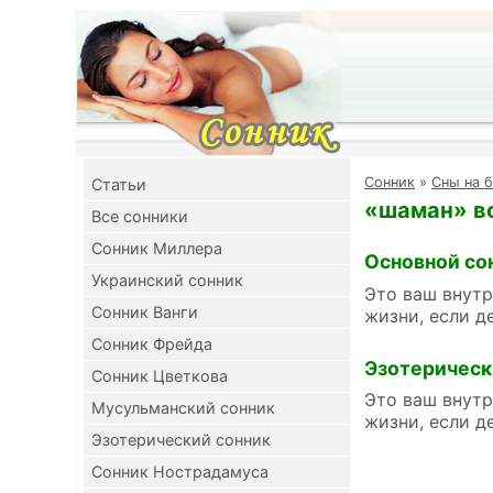
Cонник
»
Сны на 
Cтатьи
«шаман» во
Все сонники
Сонник Миллера
Основной со
Украинский сонник
Это ваш внутр
Сонник Ванги
жизни, если д
Сонник Фрейда
Эзотерическ
Сонник Цветкова
Это ваш внутр
Мусульманский сонник
жизни, если д
Эзотерический сонник
Сонник Нострадамуса