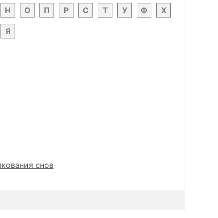
Н
О
П
Р
С
Т
У
Ф
Х
Я
лкования снов