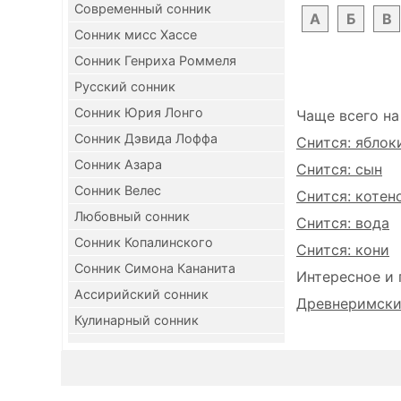
Современный сонник
А
Б
В
Сонник мисс Хассе
Сонник Генриха Роммеля
Русский сонник
Сонник Юрия Лонго
Чаще всего на
Сонник Дэвида Лоффа
Снится: яблок
Сонник Азара
Снится: сын
Сонник Велес
Снится: котен
Любовный сонник
Снится: вода
Сонник Копалинского
Снится: кони
Сонник Симона Кананита
Интересное и 
Ассирийский сонник
Древнеримский
Кулинарный сонник