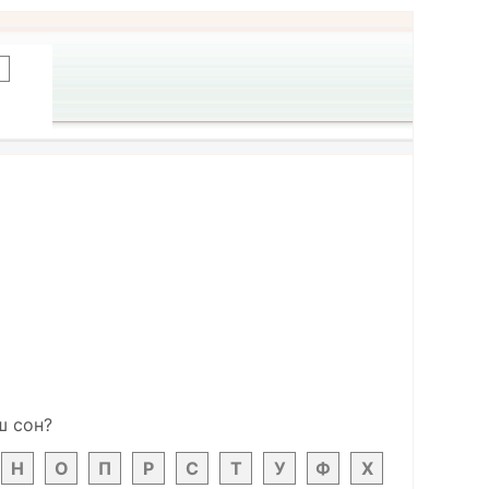
ш сон?
Н
О
П
Р
С
Т
У
Ф
Х