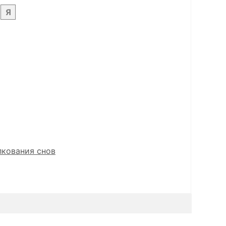
Я
лкования снов