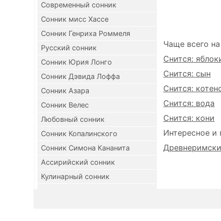
Современный сонник
Сонник мисс Хассе
Сонник Генриха Роммеля
Чаще всего на
Русский сонник
Снится: яблок
Сонник Юрия Лонго
Снится: сын
Сонник Дэвида Лоффа
Снится: котен
Сонник Азара
Снится: вода
Сонник Велес
Снится: кони
Любовный сонник
Интересное и 
Сонник Копалинского
Древнеримский
Сонник Симона Кананита
Ассирийский сонник
Кулинарный сонник