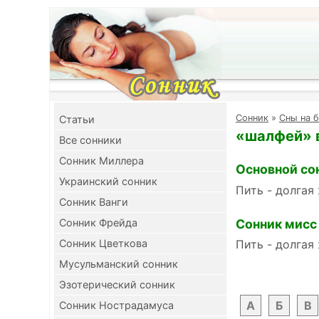
Cонник
»
Сны на 
Cтатьи
«шалфей» в
Все сонники
Сонник Миллера
Основной со
Украинский сонник
Пить - долгая
Сонник Ванги
Сонник мисс
Сонник Фрейда
Сонник Цветкова
Пить - долгая
Мусульманский сонник
Эзотерический сонник
А
Б
В
Сонник Нострадамуса