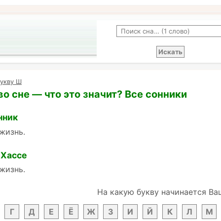
букву Ш
о сне — что это значит? Все сонники
нник
 жизнь.
 Хассе
 жизнь.
На какую букву начинается Ва
Г
Д
Е
Ё
Ж
З
И
Й
К
Л
М