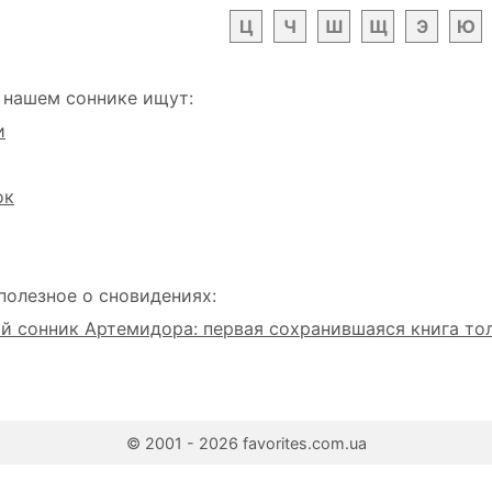
Ц
Ч
Ш
Щ
Э
Ю
 нашем соннике ищут:
и
ок
полезное о сновидениях:
 сонник Артемидора: первая сохранившаяся книга то
© 2001 - 2026 favorites.com.ua