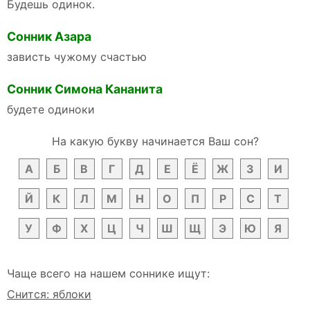
Будешь одинок.
Сонник Азара
зависть чужому счастью
Сонник Симона Кананита
будете одиноки
На какую букву начинается Ваш сон?
А
Б
В
Г
Д
Е
Ё
Ж
З
И
Й
К
Л
М
Н
О
П
Р
С
Т
У
Ф
Х
Ц
Ч
Ш
Щ
Э
Ю
Я
Чаще всего на нашем соннике ищут:
Снится: яблоки