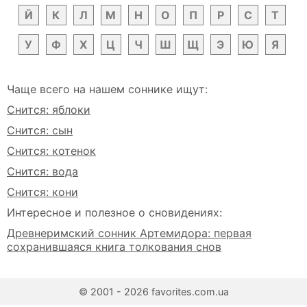
Й
К
Л
М
Н
О
П
Р
С
Т
У
Ф
Х
Ц
Ч
Ш
Щ
Э
Ю
Я
Чаще всего на нашем соннике ищут:
Снится: яблоки
Снится: сын
Снится: котенок
Снится: вода
Снится: кони
Интересное и полезное о сновидениях:
Древнеримский сонник Артемидора: первая
сохранившаяся книга толкования снов
© 2001 - 2026 favorites.com.ua