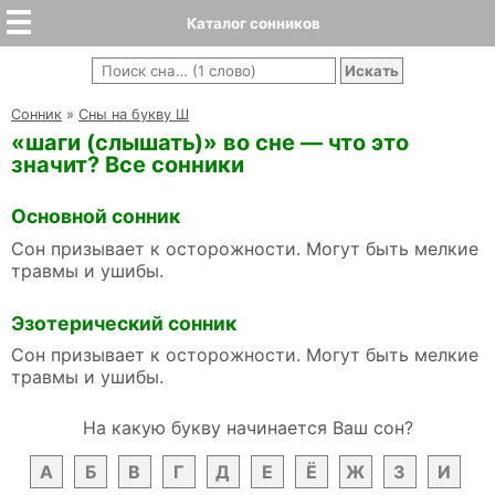
Каталог сонников
Cонник
»
Сны на букву Ш
«шаги (слышать)» во сне — что это
значит? Все сонники
Основной сонник
Сон призывает к осторожности. Могут быть мелкие
травмы и ушибы.
Эзотерический сонник
Сон призывает к осторожности. Могут быть мелкие
травмы и ушибы.
На какую букву начинается Ваш сон?
А
Б
В
Г
Д
Е
Ё
Ж
З
И