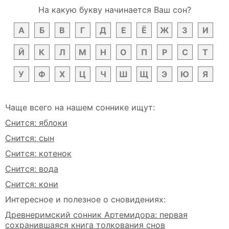
На какую букву начинается Ваш сон?
А
Б
В
Г
Д
Е
Ё
Ж
З
И
Й
К
Л
М
Н
О
П
Р
С
Т
У
Ф
Х
Ц
Ч
Ш
Щ
Э
Ю
Я
Чаще всего на нашем соннике ищут:
Снится: яблоки
Снится: сын
Снится: котенок
Снится: вода
Снится: кони
Интересное и полезное о сновидениях:
Древнеримский сонник Артемидора: первая
сохранившаяся книга толкования снов