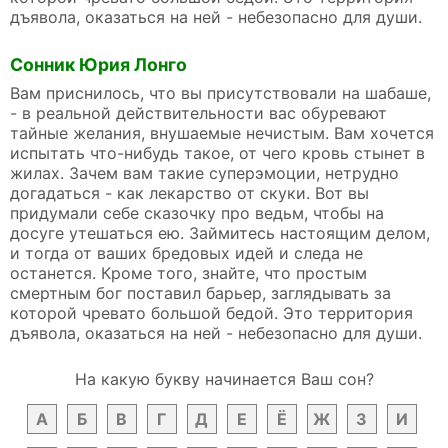
дъявола, оказаться на ней - небезопасно для души.
Сонник Юрия Лонго
Вам приснилось, что вы присутствовали на шабаше,
- в реальной действительности вас обуревают
тайные желания, внушаемые нечистым. Вам хочется
испытать что-нибудь такое, от чего кровь стынет в
жилах. Зачем вам такие суперэмоции, нетрудно
догадаться - как лекарство от скуки. Вот вы
придумали себе сказочку про ведьм, чтобы на
досуге утешаться ею. Займитесь настоящим делом,
и тогда от ваших бредовых идей и следа не
останется. Кроме того, знайте, что простым
смертным бог поставил барьер, заглядывать за
которой чревато большой бедой. Это территория
дъявола, оказаться на ней - небезопасно для души.
На какую букву начинается Ваш сон?
А
Б
В
Г
Д
Е
Ё
Ж
З
И