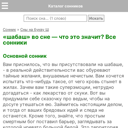
Каталог сонников
Cонник
»
Сны на букву Ш
«шабаш» во сне — что это значит? Все
сонники
Основной сонник
Вам приснилось, что вы присутствовали на шабаше,
- в реальной действительности вас обуревают
тайные желания, внушаемые нечистым. Вам хочется
испытать что-нибудь такое, от чего кровь стынет в
жилах. Зачем вам такие суперэмоции, нетрудно
догадаться - как лекарство от скуки. Вот вы
придумали себе сказочку про ведьм, чтобы на
досуге утешаться ею. Займитесь настоящим делом,
и тогда от ваших бредовых идей и следа не
останется. Кроме того, знайте, что простым
смертным бог поставил барьер, заглядывать за
которой чревато большой бедой. Это территория