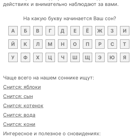
действиях и внимательно наблюдают за вами.
На какую букву начинается Ваш сон?
А
Б
В
Г
Д
Е
Ё
Ж
З
И
Й
К
Л
М
Н
О
П
Р
С
Т
У
Ф
Х
Ц
Ч
Ш
Щ
Э
Ю
Я
Чаще всего на нашем соннике ищут:
Снится: яблоки
Снится: сын
Снится: котенок
Снится: вода
Снится: кони
Интересное и полезное о сновидениях: