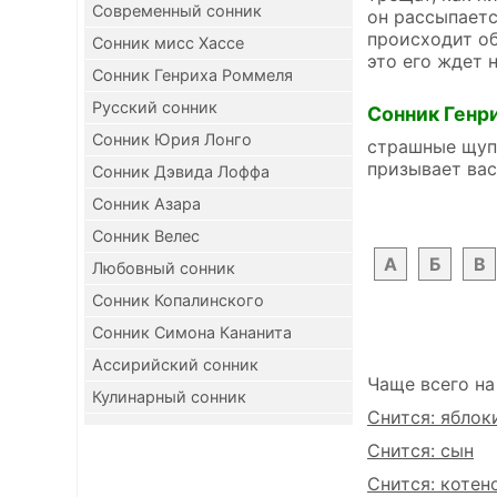
Современный сонник
он рассыпаетс
происходит об
Сонник мисс Хассе
это его ждет 
Сонник Генриха Роммеля
Русский сонник
Сонник Генр
Сонник Юрия Лонго
страшные щупа
призывает вас
Сонник Дэвида Лоффа
Сонник Азара
Сонник Велес
А
Б
В
Любовный сонник
Сонник Копалинского
Сонник Симона Кананита
Ассирийский сонник
Чаще всего на
Кулинарный сонник
Снится: яблок
Снится: сын
Снится: котен