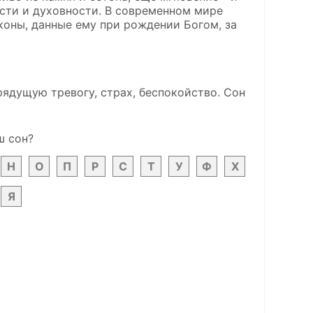
ости и духовности. В современном мире
коны, данные ему при рождении Богом, за
рядущую тревогу, страх, беспокойство. Сон
ш сон?
Н
О
П
Р
С
Т
У
Ф
Х
Я