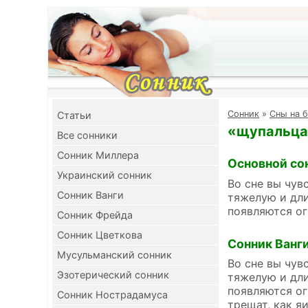
Cонник
»
Сны на 
Cтатьи
«щупальца»
Все сонники
Сонник Миллера
Основной со
Украинский сонник
Во сне вы чув
Сонник Ванги
тяжелую и дли
появляются ог
Сонник Фрейда
Сонник Цветкова
Сонник Ванг
Мусульманский сонник
Во сне вы чув
Эзотерический сонник
тяжелую и дли
появляются ог
Сонник Нострадамуса
трещат, как я