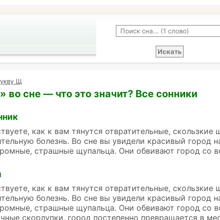
букву Щ
 во сне — что это значит? Все сонники
нник
ствуете, как к вам тянутся отвратительные, скользкие 
тельную болезнь. Во сне вы увидели красивый город н
ромные, страшные щупальца. Они обвивают город со в
и
ствуете, как к вам тянутся отвратительные, скользкие 
тельную болезнь. Во сне вы увидели красивый город н
ромные, страшные щупальца. Они обвивают город со в
ичные скорлупки, город постепенно превращается в мес