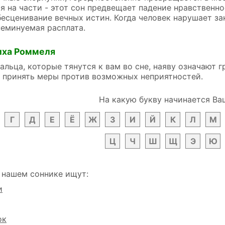
я на части - этот сон предвещает падение нравственн
есценивание вечных истин. Когда человек нарушает за
неминуемая расплата.
иха Роммеля
льца, которые тянутся к вам во сне, наяву означают г
 принять меры против возможных неприятностей.
На какую букву начинается Ва
Г
Д
Е
Ё
Ж
З
И
Й
К
Л
М
Ц
Ч
Ш
Щ
Э
Ю
 нашем соннике ищут:
и
ок