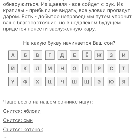
обнаружиться. Из щавеля - все сойдет с рук. Из
крапивы - прибыли не видать, все уловки пропадут
даром. Есть - добытое неправедным путем упрочит
ваше благосостояние, но в недалеком будущем
придется понести заслуженную кару.
На какую букву начинается Ваш сон?
А
Б
В
Г
Д
Е
Ё
Ж
З
И
Й
К
Л
М
Н
О
П
Р
С
Т
У
Ф
Х
Ц
Ч
Ш
Щ
Э
Ю
Я
Чаще всего на нашем соннике ищут:
Снится: яблоки
Снится: сын
Снится: котенок