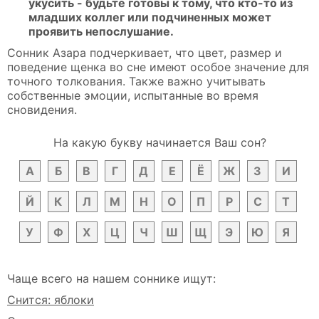
укусить - будьте готовы к тому, что кто-то из
младших коллег или подчиненных может
проявить непослушание.
Сонник Азара подчеркивает, что цвет, размер и
поведение щенка во сне имеют особое значение для
точного толкования. Также важно учитывать
собственные эмоции, испытанные во время
сновидения.
На какую букву начинается Ваш сон?
А
Б
В
Г
Д
Е
Ё
Ж
З
И
Й
К
Л
М
Н
О
П
Р
С
Т
У
Ф
Х
Ц
Ч
Ш
Щ
Э
Ю
Я
Чаще всего на нашем соннике ищут:
Снится: яблоки