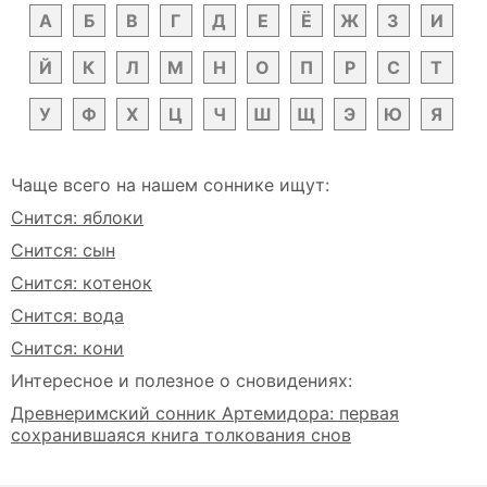
А
Б
В
Г
Д
Е
Ё
Ж
З
И
Й
К
Л
М
Н
О
П
Р
С
Т
У
Ф
Х
Ц
Ч
Ш
Щ
Э
Ю
Я
Чаще всего на нашем соннике ищут:
Снится: яблоки
Снится: сын
Снится: котенок
Снится: вода
Снится: кони
Интересное и полезное о сновидениях:
Древнеримский сонник Артемидора: первая
сохранившаяся книга толкования снов