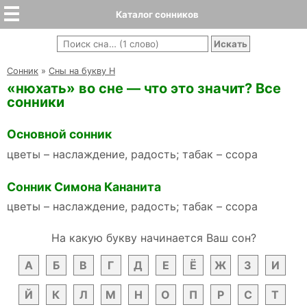
Каталог сонников
Cонник
»
Сны на букву Н
«нюхать» во сне — что это значит? Все
сонники
Основной сонник
цветы – наслаждение, радость; табак – ссора
Сонник Симона Кананита
цветы – наслаждение, радость; табак – ссора
На какую букву начинается Ваш сон?
А
Б
В
Г
Д
Е
Ё
Ж
З
И
Й
К
Л
М
Н
О
П
Р
С
Т