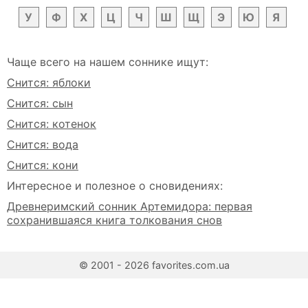
У
Ф
Х
Ц
Ч
Ш
Щ
Э
Ю
Я
Чаще всего на нашем соннике ищут:
Снится: яблоки
Снится: сын
Снится: котенок
Снится: вода
Снится: кони
Интересное и полезное о сновидениях:
Древнеримский сонник Артемидора: первая
сохранившаяся книга толкования снов
© 2001 - 2026 favorites.com.ua