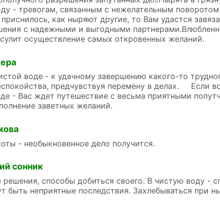
ду - тревогам, связанным с нежелательным поворотом
 приснилось, как ныряют другие, то Вам удастся завяза
шения с надежными и выгодными партнерами.Влюблен
 сулит осуществление самых откровенных желаний.
лера
ой воде - к удачному завершению какого-то трудного
еспокойства, предчувствуя перемену в делах. Если во
оде - Вас ждет путешествие с весьма приятными попу
полнение заветных желаний.
кова
оты - необыкновенное дело получится.
ий сонник
решения, способы добиться своего. В чистую воду - с
ут быть неприятные последствия. Захлебываться при н