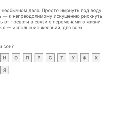
о необычном деле. Просто нырнуть под воду
уть — к непреодолимому искушению рискнуть
 от тревоги в связи с переменами в жизни.
ных — исполнение желаний; для всех
ш сон?
Н
О
П
Р
С
Т
У
Ф
Х
Я