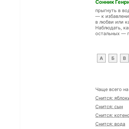
Сонник Генр
прыгнуть в во
— к избавлени
в любви или к
Наблюдать, ка
остальных — 
А
Б
В
Чаще всего на
Снится: яблок
Снится: сын
Снится: котен
Снится: вода