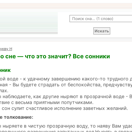
укву Н
о сне — что это значит? Все сонники
нник
ой воде - к удачному завершению какого-то трудного д
ная - Вы будете страдать от беспокойства, предчувств
лах.
ы наблюдаете, как другие ныряют в прозрачной воде - 
твие с весьма приятными попутчиками.
сон сулит счастливое исполнение заветных желаний.
е толкование:
ы ныряете в чистую прозрачную воду, то наяву Вам уда
ополучного разрешения запутанных дел.Нырять в гряз