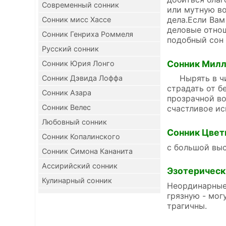
Современный сонник
или мутную во
дела.Если Вам
Сонник мисс Хассе
деловые отно
Сонник Генриха Роммеля
подобный сон
Русский сонник
Сонник Мил
Сонник Юрия Лонго
Нырять в чист
Сонник Дэвида Лоффа
страдать от б
Сонник Азара
прозрачной в
Сонник Велес
счастливое ис
Любовный сонник
Сонник Цвет
Сонник Копалинского
с большой выс
Сонник Симона Кананита
Ассирийский сонник
Эзотерическ
Кулинарный сонник
Неординарные 
грязную - мог
трагичны.