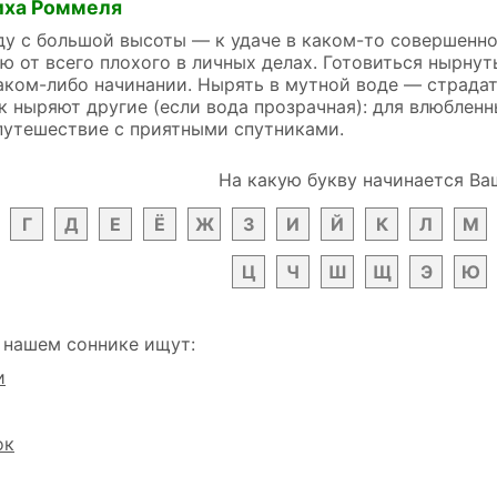
иха Роммеля
ду с большой высоты — к удаче в каком-то совершенн
ю от всего плохого в личных делах. Готовиться нырн
аком-либо начинании. Нырять в мутной воде — страдать
к ныряют другие (если вода прозрачная): для влюблен
путешествие с приятными спутниками.
На какую букву начинается Ва
Г
Д
Е
Ё
Ж
З
И
Й
К
Л
М
Ц
Ч
Ш
Щ
Э
Ю
 нашем соннике ищут:
и
ок