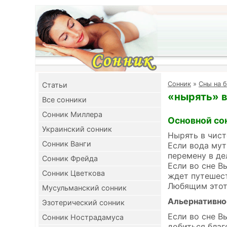
Cонник
»
Сны на б
Cтатьи
«нырять» в
Все сонники
Сонник Миллера
Основной со
Украинский сонник
Нырять в чист
Сонник Ванги
Если вода мут
перемену в де
Сонник Фрейда
Если во сне В
Сонник Цветкова
ждет путешес
Любящим этот 
Мусульманский сонник
Альернативно
Эзотерический сонник
Если во сне В
Сонник Нострадамуса
добиться благ