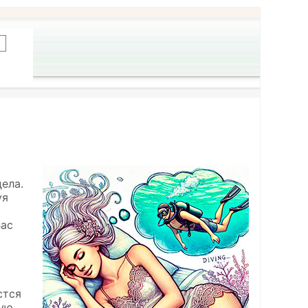
ела.
уя
Вас
стся
ную